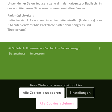
Unser kleiner Salon liegt sehr zentral in der Kaiserstadt Bad Ischl, in
der unmittelbaren Nähe zum Esplanaden-Kaffee Zauner.
Parkmöglichkeiten:
Befinden sich links und rechts in den Seitenstraßen (Lodenfrey) oder
2 Minuten entfernt (die Parkplätze hinter dem Kongress und
Theaterhaus)
© Einfach H - Friseursalon - Bad Ischl im Salzkammergut
Datenschutz
Impressum
Diese Webseite verwendet Cookies.
Alle Cookies akzeptieren
Einstellungen
Alle Cookies ablehnen