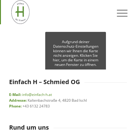
Aufgrund deiner
Datenschutz-Einstellungen
können wir Ihnen die Karte
nicht anzeigen. Klicken Sie
hier, um die Karte in einem
neuen Fenster zu öffnen.
Einfach H – Schmied OG
E-Mail:
info@einfach-h.at
Addresse:
Kaltenbachstraße 4, 4820 Bad Ischl
Phone:
+43
6132 24783
Rund um uns