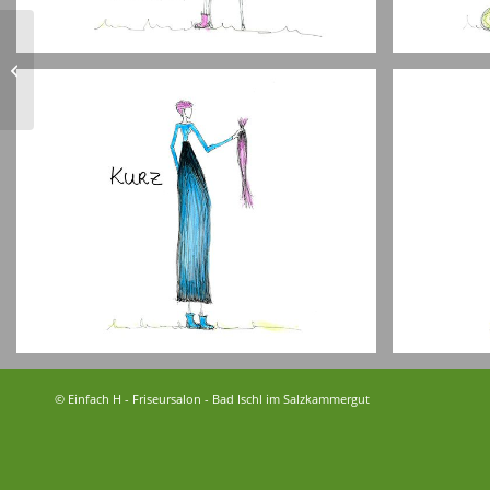
DEKO – Farbe ist die
Würze des Lebens
© Einfach H - Friseursalon - Bad Ischl im Salzkammergut